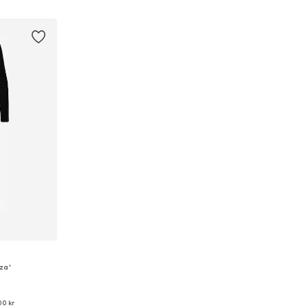
korgen
Lägg till i varukorgen
Lägg till
za'
00 kr
ar: 40