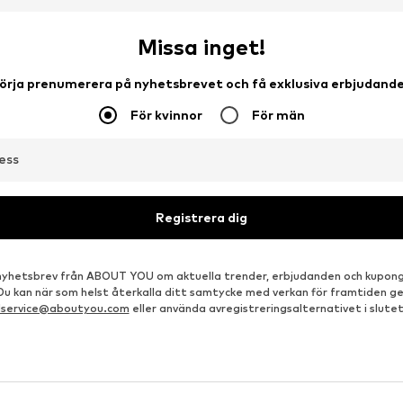
Missa inget!
örja prenumerera på nyhetsbrevet och få exklusiva erbjudand
För kvinnor
För män
ess
Registrera dig
å nyhetsbrev från ABOUT YOU om aktuella trender, erbjudanden och kupong
 Du kan när som helst återkalla ditt samtycke med verkan för framtiden g
dservice@aboutyou.com
eller använda avregistreringsalternativet i slutet