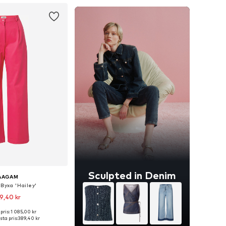
Sculpted in Denim
AAGAM
 Byxa 'Hailey'
9,40 kr
pris: 1 085,00 kr
ga storlekar: 34
ta pris:
389,40 kr