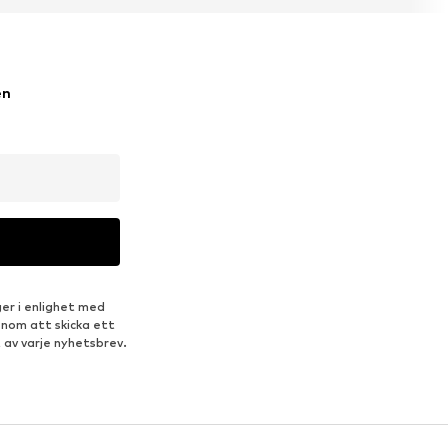
en
er i enlighet med
enom att skicka ett
 av varje nyhetsbrev.