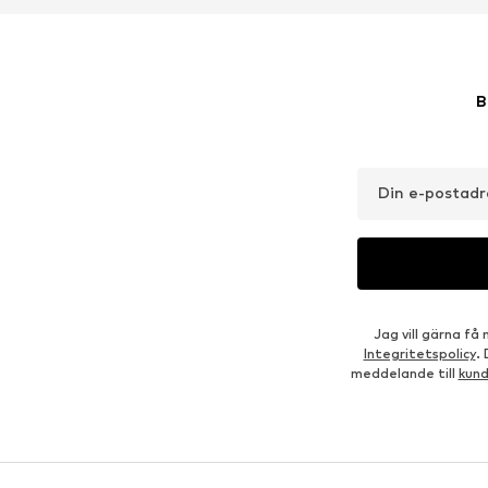
B
Din e-postadr
Jag vill gärna f
Integritetspolicy
.
meddelande till
kun