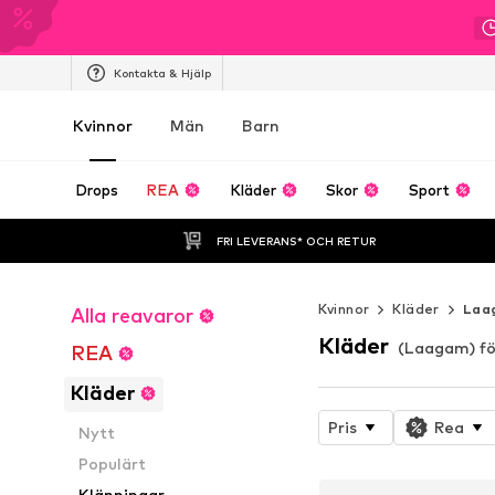
Kontakta & Hjälp
Kvinnor
Män
Barn
Drops
REA
Kläder
Skor
Sport
FRI LEVERANS* OCH RETUR
Kvinnor
Kläder
Laa
Alla reavaror
Kläder
(Laagam) fö
REA
Kläder
Pris
Rea
Nytt
Populärt
Klänningar