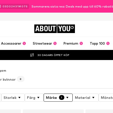
Sommarens sista rea: Deals med upp till 60% rabat
03
D
02
H
31
M
06
S
ABOUT
YOU
Accessoarer
Streetwear
Premium
Topp 100
30 DAGARS ÖPPET KÖP
gam
r kvinnor
8
Storlek
Färg
Märke
Material
Mönst
1