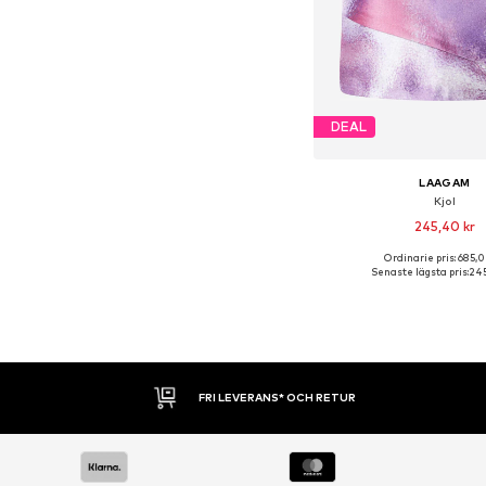
DEAL
LAAGAM
Kjol
245,40 kr
Ordinarie pris: 685,0
Tillgängliga storlek
Senaste lägsta pris:
245
Lägg till i varu
30 DAGARS ÖPPET KÖP