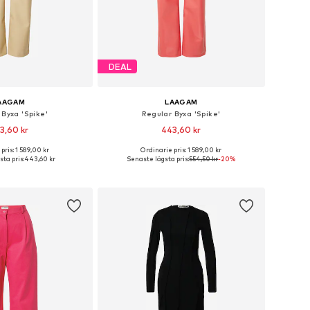
DEAL
AAGAM
LAAGAM
 Byxa 'Spike'
Regular Byxa 'Spike'
3,60 kr
443,60 kr
pris: 1 589,00 kr
Ordinarie pris: 1 589,00 kr
ga storlekar: 34
Tillgängliga storlekar: 34
ta pris:
443,60 kr
Senaste lägsta pris:
554,50 kr
-20%
 i varukorgen
Lägg till i varukorgen