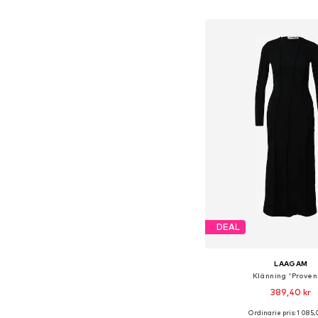
Lägg till i varu
DEAL
LAAGAM
Klänning 'Proven
389,40 kr
Ordinarie pris: 1 085,
Tillgängliga storlek