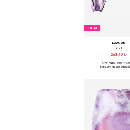
DEAL
LAAGAM
Blus
263,40 kr
Ordinarie pris: 745,
Tillgängliga storlekar:
Senaste lägsta pris:
263
Lägg till i varu