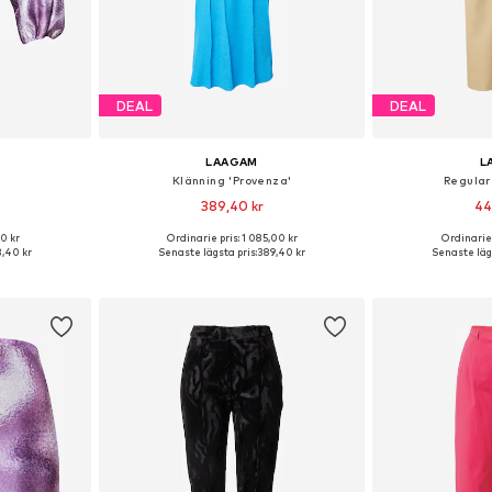
DEAL
DEAL
LAAGAM
L
Klänning 'Provenza'
Regular
389,40 kr
44
00 kr
Ordinarie pris: 1 085,00 kr
Ordinarie 
 XS, S, M
Tillgängliga storlekar: 40, 42
Tillgängli
,40 kr
Senaste lägsta pris:
389,40 kr
Senaste lägs
korgen
Lägg till i varukorgen
Lägg till