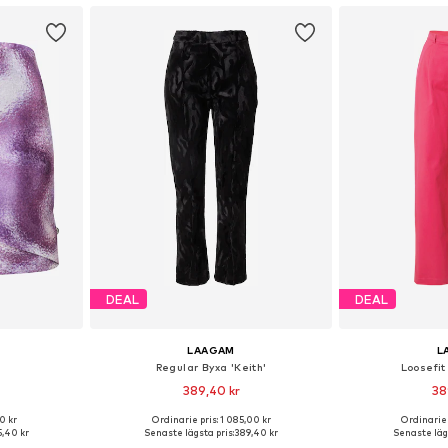
DEAL
DEAL
LAAGAM
L
Regular Byxa 'Keith'
Loosefit
389,40 kr
38
0 kr
Ordinarie pris: 1 085,00 kr
Ordinarie 
ar: 38
Tillgängliga storlekar: 38
Tillgängli
,40 kr
Senaste lägsta pris:
389,40 kr
Senaste lägs