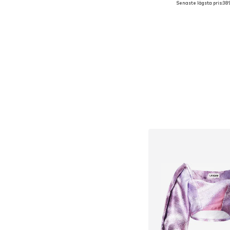
Senaste lägsta pris:
389
Lägg till i varu