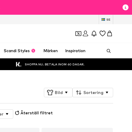
t
SE
Scandi Styles
Märken
Inspiration
SHOPPA NU. BETALA INOM 60 DAGAR.
Bild
Sortering
Återställ filtret
er