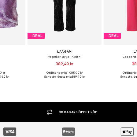
DEAL
DEAL
LAAGAM
L
Regular Byxa 'Keith'
Loosefit
389,40 kr
38
0 kr
Ordinarie pris: 1 085,00 kr
Ordinarie 
ar: 38
Tillgängliga storlekar: 38
Tillgängli
,40 kr
Senaste lägsta pris:
389,40 kr
Senaste lägs
korgen
Lägg till i varukorgen
Lägg till
SHOPPA NU. BETALA INOM 60 DAGAR.