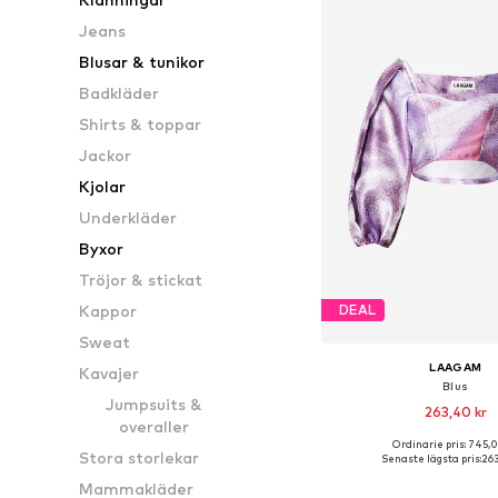
Jeans
Blusar & tunikor
Badkläder
Shirts & toppar
Jackor
Kjolar
Underkläder
Byxor
Tröjor & stickat
Kappor
DEAL
Sweat
LAAGAM
Kavajer
Blus
Jumpsuits &
263,40 kr
overaller
Ordinarie pris: 745,
Tillgängliga storlekar:
Stora storlekar
Senaste lägsta pris:
263
Lägg till i varu
Mammakläder