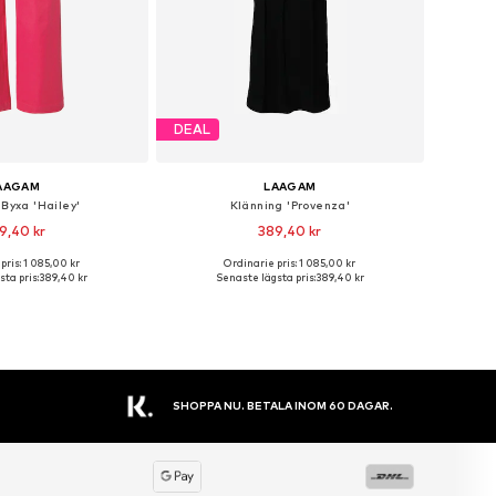
DEAL
AAGAM
LAAGAM
 Byxa 'Hailey'
Klänning 'Provenza'
9,40 kr
389,40 kr
pris: 1 085,00 kr
Ordinarie pris: 1 085,00 kr
ga storlekar: 34
Tillgängliga storlekar: 40
ta pris:
389,40 kr
Senaste lägsta pris:
389,40 kr
 i varukorgen
Lägg till i varukorgen
STORT SORTIMENT