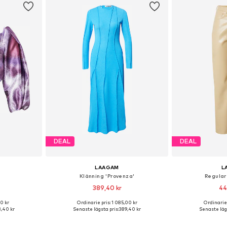
DEAL
DEAL
LAAGAM
L
Klänning 'Provenza'
Regular
389,40 kr
44
00 kr
Ordinarie pris: 1 085,00 kr
Ordinarie 
 XS, S, M
Tillgängliga storlekar: 40, 42
Tillgängli
,40 kr
Senaste lägsta pris:
389,40 kr
Senaste lägs
korgen
Lägg till i varukorgen
Lägg till