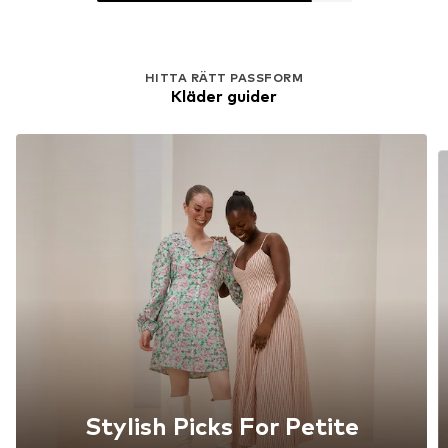
REA
KARO KAUER
KARO KAUER
Wide leg Byxa
T-shirt 'Office Club'
609,00 kr
685,00 kr
Senaste lägsta pris:
1 025,00 kr
-40%
HITTA RÄTT PASSFORM
Kläder guider