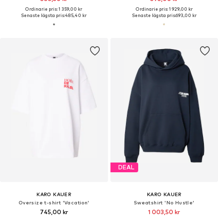
Rooted Mom, Gentle Souls
Ordinarie pris: 1 359,00 kr
Ordinarie pris: 1 929,00 kr
Senaste lägsta pris:
485,40 kr
Senaste lägsta pris:
693,00 kr
UPPTÄCK TRENDER OCH DE BÄSTA VARUMÄRKENA
Inspiration för Kläder