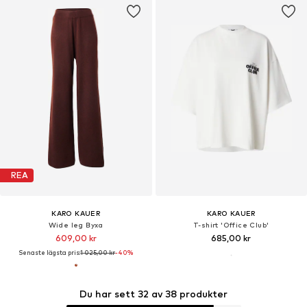
KARO KAUER
KARO KAUER
Loosefit Jeans
Sweatshirt
410,00 kr
365,40 kr
Ordinarie pris: 1 139,00 kr
Ordinarie pris: 1 025,00 kr
Senaste lägsta pris:
717,50 kr
-42%
Senaste lägsta pris:
365,40 kr
Du har sett 32 av 38 produkter