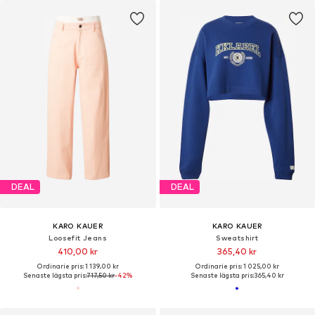
KARO KAUER
KARO KAUER
Loosefit Jeans 'Diamond'
Klänning
1 359,00 kr
527,40 kr
Ordinarie pris: 1 475,00 kr
Senaste lägsta pris:
879,00 kr
-40%
DEAL
DEAL