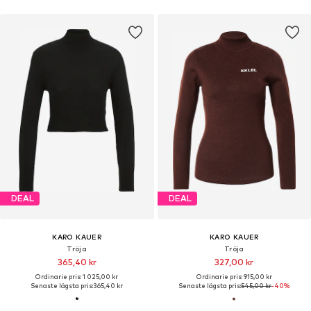
DEAL
DEAL
KARO KAUER
KARO KAUER
Kofta
Blus
703,20 kr
606,75 kr
Ordinarie pris: 1 475,00 kr
Ordinarie pris: 1 359,00 kr
Senaste lägsta pris:
571,35 kr
Senaste lägsta pris:
687,65 kr
-11%
DEAL
DEAL