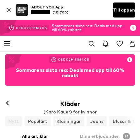
ABOUT YOU App
Till appen
(152 700)
Sommarens sista rea: Deals med upp
03
D
02
H
11
M
38
S
till 60% rabatt
03
D
02
H
11
M
38
S
Sommarens sista rea: Deals med upp till 60%
rabatt
Kläder
(Karo Kauer) för kvinnor
Nytt
Populärt
Klänningar
Jeans
Blusar & tun
Alla artiklar
Dina erbjudanden
21