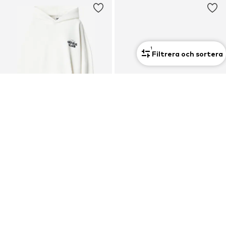
KARO KAUER
KARO KAUER
Klänning
Sweatshirt 'Love Club'
687,65 kr
1 120,50 kr
Ordinarie pris: 1 359,00 kr
Ordinarie pris: 1 245,00 kr
1
Senaste lägsta pris:
566,30 kr
Senaste lägsta pris:
1 058,25 kr
Filtrera och sortera