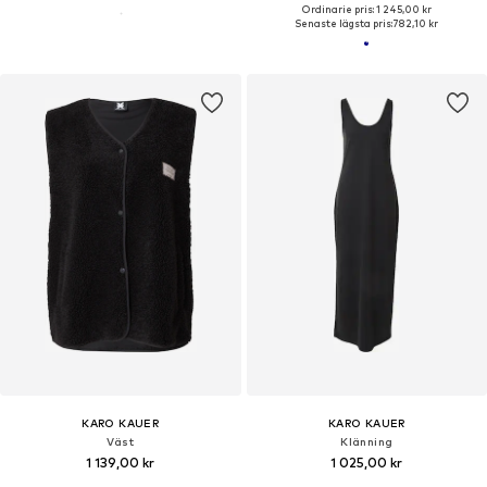
DEAL
KARO KAUER
KARO KAUER
Oversize t-shirt 'Vacation'
Sweatshirt 'No Hustle'
745,00 kr
1 003,50 kr
Ordinarie pris: 1 245,00 kr
Senaste lägsta pris:
782,10 kr