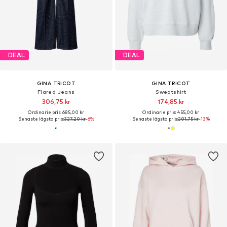
DEAL
DEAL
GINA TRICOT
GINA TRICOT
Flared Jeans
Sweatshirt
306,75 kr
174,85 kr
Ordinarie pris: 685,00 kr
Ordinarie pris: 455,00 kr
Senaste lägsta pris:
327,20 kr
-6%
Senaste lägsta pris:
201,75 kr
-13%