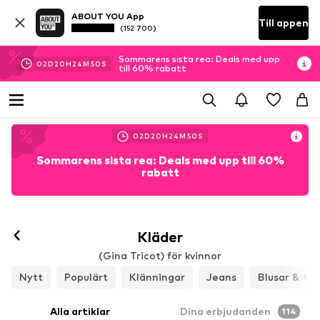
ABOUT YOU App
Till appen
(152 700)
Sommarens sista rea: Deals med upp
02
D
20
H
24
M
48
S
till 60% rabatt
02
D
20
H
24
M
48
S
Sommarens sista rea: Deals med upp till 60%
rabatt
Kläder
(Gina Tricot) för kvinnor
Nytt
Populärt
Klänningar
Jeans
Blusar & tun
Alla artiklar
Dina erbjudanden
114