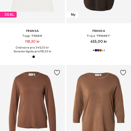
DEAL
Ny
FRANSA
FRANSA
Topp 'FRARA'
Tröja 'FRMARY'
118,30 kr
455,00 kr
Ordinarie pris: 345,00 kr
+
1
Senaste lägsta pris:
118,30 kr