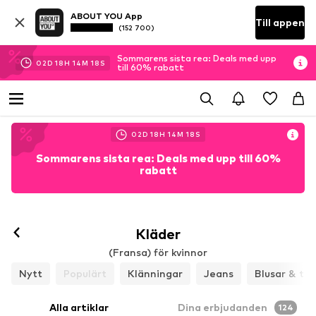
ABOUT YOU App
Till appen
(152 700)
Sommarens sista rea: Deals med upp
02
D
18
H
14
M
16
S
till 60% rabatt
02
D
18
H
14
M
16
S
Sommarens sista rea: Deals med upp till 60%
rabatt
Kläder
(Fransa) för kvinnor
Nytt
Populärt
Klänningar
Jeans
Blusar & tun
Alla artiklar
Dina erbjudanden
124