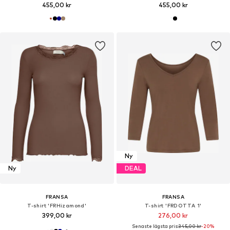
455,00 kr
455,00 kr
Ny
Ny
DEAL
FRANSA
FRANSA
T-shirt 'FRHizamond'
T-shirt 'FRDOTTA 1'
399,00 kr
276,00 kr
Senaste lägsta pris:
345,00 kr
-20%