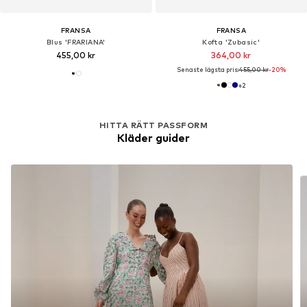
FRANSA
FRANSA
Blus 'FRARIANA'
Kofta 'Zubasic'
455,00 kr
364,00 kr
Senaste lägsta pris:
455,00 kr
-20%
+
2
HITTA RÄTT PASSFORM
Kläder guider