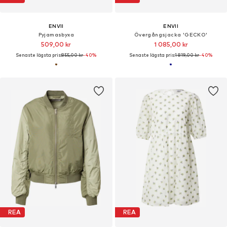
ENVII
ENVII
Pyjamasbyxa
Övergångsjacka 'GECKO'
509,00 kr
1 085,00 kr
Senaste lägsta pris:
855,00 kr
-40%
Senaste lägsta pris:
1 819,00 kr
-40%
REA
REA