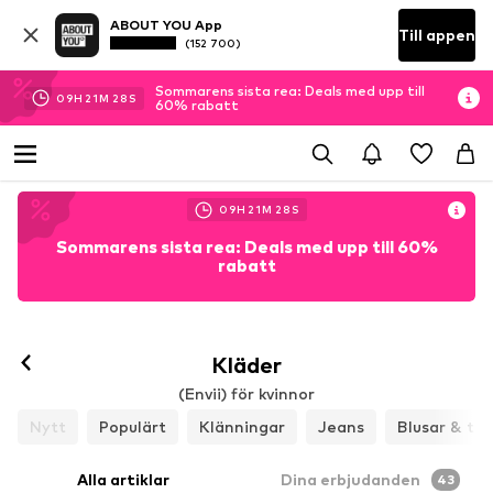
ABOUT YOU App
Till appen
(152 700)
Sommarens sista rea: Deals med upp till
09
H
21
M
25
S
60% rabatt
09
H
21
M
25
S
Sommarens sista rea: Deals med upp till 60%
rabatt
Kläder
(Envii) för kvinnor
Nytt
Populärt
Klänningar
Jeans
Blusar & tun
Alla artiklar
Dina erbjudanden
43