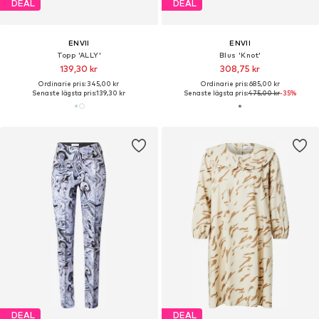
DEAL
DEAL
ENVII
ENVII
Topp 'ALLY'
Blus 'Knot'
139,30 kr
308,75 kr
Ordinarie pris: 345,00 kr
Ordinarie pris: 685,00 kr
Senaste lägsta pris:
139,30 kr
Senaste lägsta pris:
475,00 kr
-35%
DEAL
DEAL