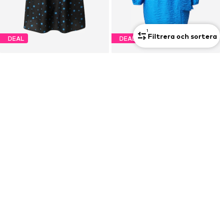
1
Filtrera och sortera
DEAL
DEAL
ENVII
ENVII
Sommarklänning
Klänning 'ROBYN'
389,40 kr
347,40 kr
Ordinarie pris: 1 085,00 kr
Ordinarie pris: 969,00 kr
Senaste lägsta pris:
389,40 kr
Senaste lägsta pris:
347,40 kr