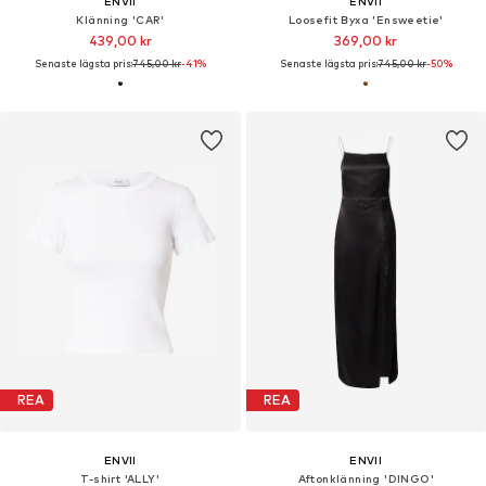
ENVII
ENVII
Klänning 'CAR'
Loosefit Byxa 'Ensweetie'
439,00 kr
369,00 kr
Senaste lägsta pris:
745,00 kr
-41%
Senaste lägsta pris:
745,00 kr
-50%
REA
REA
ENVII
ENVII
T-shirt 'ALLY'
Aftonklänning 'DINGO'