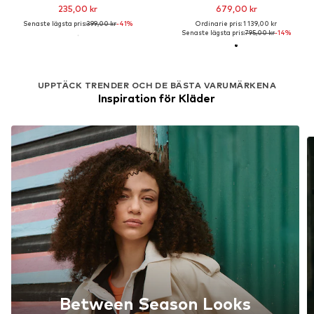
235,00 kr
679,00 kr
Senaste lägsta pris:
399,00 kr
-41%
Ordinarie pris: 1 139,00 kr
Senaste lägsta pris:
795,00 kr
-14%
UPPTÄCK TRENDER OCH DE BÄSTA VARUMÄRKENA
Inspiration för Kläder
Between Season Looks