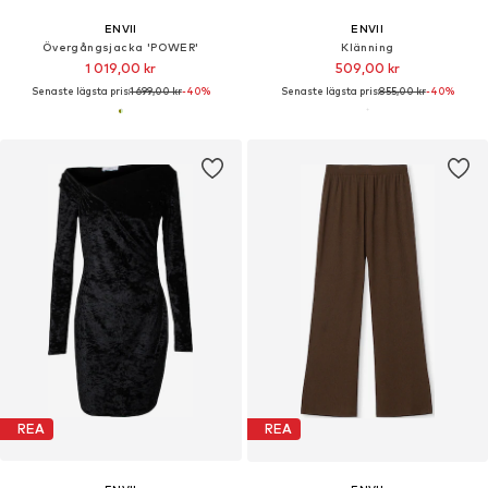
ENVII
ENVII
Övergångsjacka 'POWER'
Klänning
1 019,00 kr
509,00 kr
Senaste lägsta pris:
1 699,00 kr
-40%
Senaste lägsta pris:
855,00 kr
-40%
REA
REA