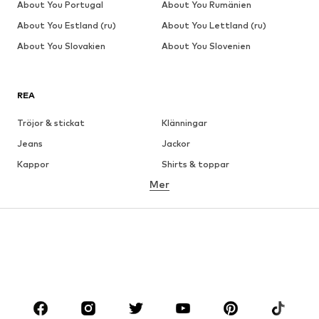
About You Portugal
About You Rumänien
About You Estland (ru)
About You Lettland (ru)
About You Slovakien
About You Slovenien
REA
Tröjor & stickat
Klänningar
Jeans
Jackor
Kappor
Shirts & toppar
Mer
Byxor
Underkläder
Kjolar
Blusar & tunikor
Sweat
Kavajer
Badkläder
Jumpsuits & overaller
Stora storlekar
Skor
Sport
Accessoarer
Premium