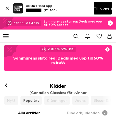
ABOUT YOU App
Till appen
(152 700)
Sommarens sista rea: Deals med upp
01
D
16
H
07
M
15
S
till 60% rabatt
01
D
16
H
07
M
15
S
Sommarens sista rea: Deals med upp till 60%
rabatt
Kläder
(Canadian Classics) för kvinnor
Nytt
Populärt
Klänningar
Jeans
Blusar & tun
Alla artiklar
Dina erbjudanden
2