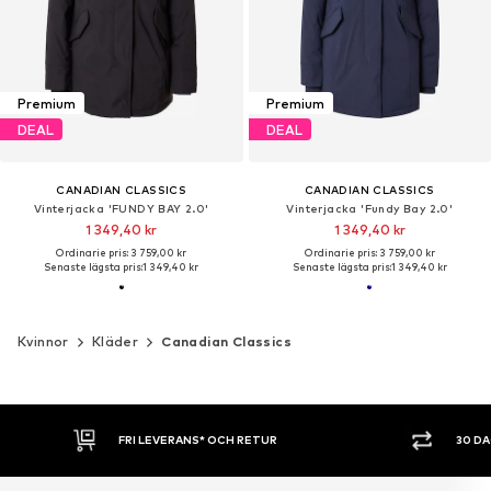
Premium
Premium
DEAL
DEAL
CANADIAN CLASSICS
CANADIAN CLASSICS
Vinterjacka 'FUNDY BAY 2.0'
Vinterjacka 'Fundy Bay 2.0'
1 349,40 kr
1 349,40 kr
Ordinarie pris: 3 759,00 kr
Ordinarie pris: 3 759,00 kr
Senaste lägsta pris:
1 349,40 kr
Senaste lägsta pris:
1 349,40 kr
Kvinnor
Kläder
Canadian Classics
FRI LEVERANS* OCH RETUR
30 D