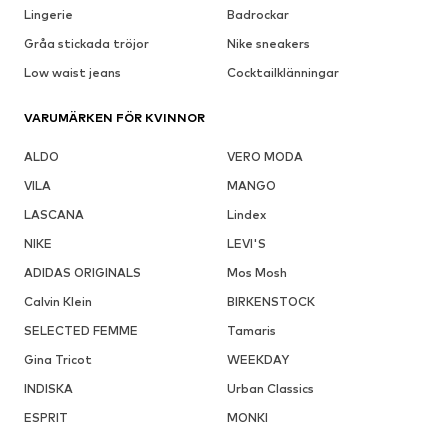
Lingerie
Badrockar
Gråa stickada tröjor
Nike sneakers
Low waist jeans
Cocktailklänningar
VARUMÄRKEN FÖR KVINNOR
ALDO
VERO MODA
VILA
MANGO
LASCANA
Lindex
NIKE
LEVI'S
ADIDAS ORIGINALS
Mos Mosh
Calvin Klein
BIRKENSTOCK
SELECTED FEMME
Tamaris
Gina Tricot
WEEKDAY
INDISKA
Urban Classics
ESPRIT
MONKI