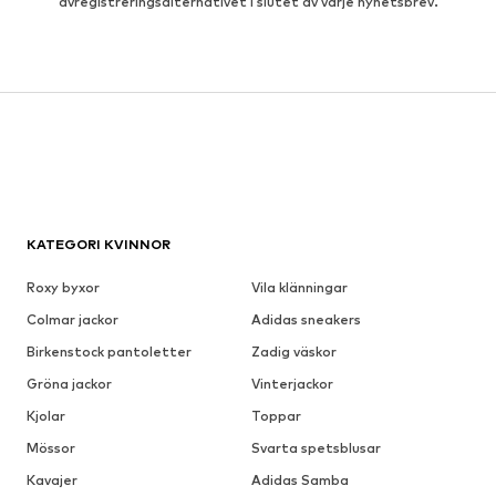
avregistreringsalternativet i slutet av varje nyhetsbrev.
KATEGORI KVINNOR
Roxy byxor
Vila klänningar
Colmar jackor
Adidas sneakers
Birkenstock pantoletter
Zadig väskor
Gröna jackor
Vinterjackor
Kjolar
Toppar
Mössor
Svarta spetsblusar
Kavajer
Adidas Samba