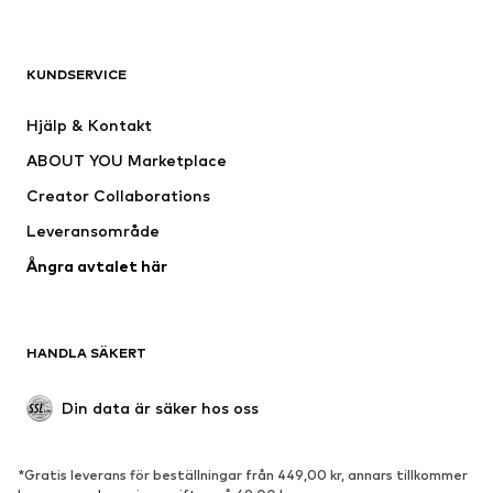
KLÄDER
KUNDSERVICE
Nytt
Populärt
Klänningar
Jeans
Hjälp & Kontakt
Shirts & toppar
Byxor
ABOUT YOU Marketplace
Jackor
Tröjor & stickat
Creator Collaborations
Underkläder
Blusar & tunikor
Leveransområde
Kappor
Kjolar
Ångra avtalet här
Badkläder
Sweat
Kavajer
Jumpsuits & overaller
Stora storlekar
Mammakläder
HANDLA SÄKERT
Tillfällen
Exklusiv
Upcycling
Din data är säker hos oss
SKOR
*Gratis leverans för beställningar från 449,00 kr, annars tillkommer
Nytt
Populärt