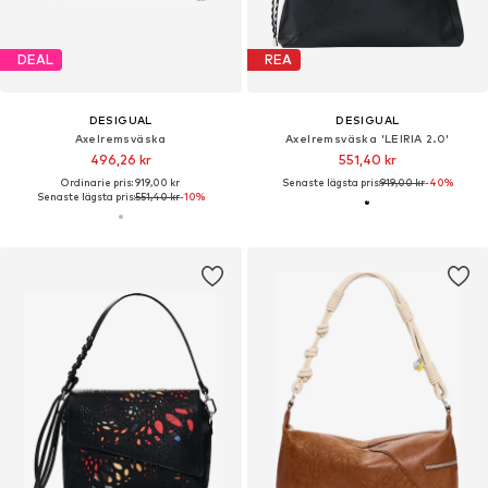
DEAL
REA
DESIGUAL
DESIGUAL
Axelremsväska
Axelremsväska 'LEIRIA 2.0'
496,26 kr
551,40 kr
Ordinarie pris: 919,00 kr
Senaste lägsta pris:
919,00 kr
-40%
Senaste lägsta pris:
551,40 kr
-10%