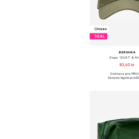
Unisex
DEAL
BERSHKA
Keps 'DUST & NI
83,40 kr
Ordinarie pris: 199,0
Tillgängliga storleka
Senaste lägsta pris:
55
Lägg till i varu