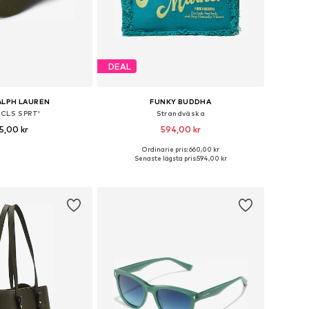
DEAL
ALPH LAUREN
FUNKY BUDDHA
'CLS SPRT'
Strandväska
5,00 kr
594,00 kr
+
26
Ordinarie pris: 660,00 kr
 storlekar: 55-60
Tillgängliga storlekar: One Size
Senaste lägsta pris:
594,00 kr
 i varukorgen
Lägg till i varukorgen