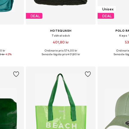
Unisex
DEAL
DEAL
HOTSQUASH
POLO R
Tubhalsduk
Keps 
401,80 kr
53
0 kr
Ordinarie pris: 574,00 kr
Ordinarie
 One Size
Tillgängliga storlekar: One Size
Tillgängliga
0 kr
-42%
Senaste lägsta pris:
401,80 kr
Senaste läg
korgen
Lägg till i varukorgen
Lägg till