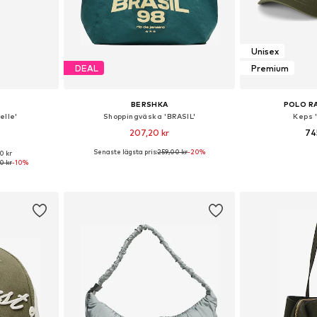
Unisex
DEAL
Premium
BERSHKA
POLO R
elle'
Shoppingväska 'BRASIL'
Keps 
207,20 kr
74
Senaste lägsta pris:
259,00 kr
-20%
0 kr
 One Size
Tillgängliga storlekar: One Size
Tillgängliga
0 kr
-10%
korgen
Lägg till i varukorgen
Lägg till