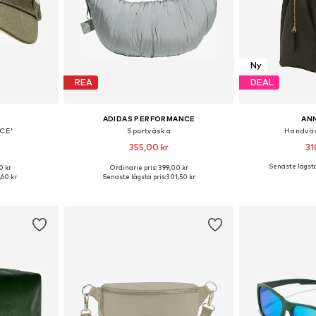
Ny
REA
DEAL
ADIDAS PERFORMANCE
ANN
CE'
Sportväska
Handväs
355,00 kr
31
Senaste lägsta
0 kr
Ordinarie pris: 399,00 kr
r: 55-60
Tillgängliga storlekar: One Size
Tillgängliga 
,60 kr
Senaste lägsta pris:
301,50 kr
korgen
Lägg till i varukorgen
Lägg till