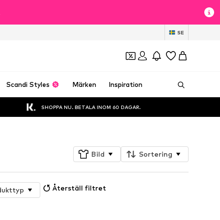
t
SE
Scandi Styles
Märken
Inspiration
SHOPPA NU. BETALA INOM 60 DAGAR.
Bild
Sortering
Återställ filtret
dukttyp