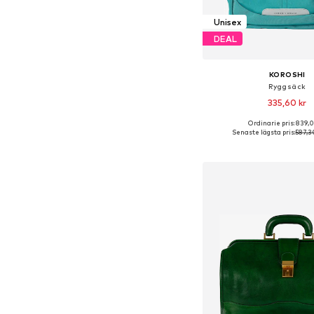
Unisex
DEAL
KOROSHI
Ryggsäck
335,60 kr
Ordinarie pris: 839,0
Tillgängliga storlekar:
Senaste lägsta pris:
587,3
Lägg till i varu