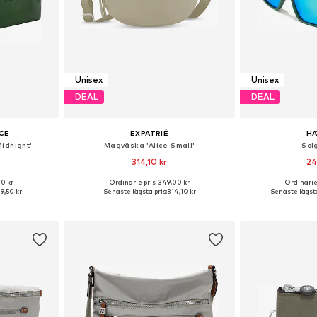
Unisex
Unisex
DEAL
DEAL
CE
EXPATRIÉ
H
idnight'
Magväska 'Alice Small'
Sol
314,10 kr
24
+
7
00 kr
Ordinarie pris: 349,00 kr
Ordinarie
 One Size
Tillgängliga storlekar: One Size
Tillgängliga 
39,50 kr
Senaste lägsta pris:
314,10 kr
Senaste lägsta
korgen
Lägg till i varukorgen
Lägg till