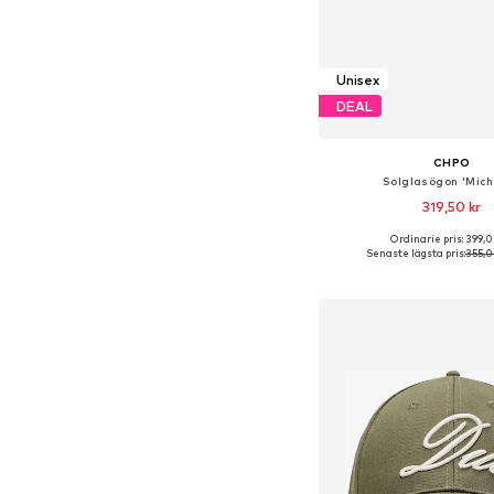
Unisex
DEAL
CHPO
Solglasögon 'Mich
319,50 kr
Ordinarie pris: 399,0
Tillgängliga storlekar:
Senaste lägsta pris:
355,0
Lägg till i varu