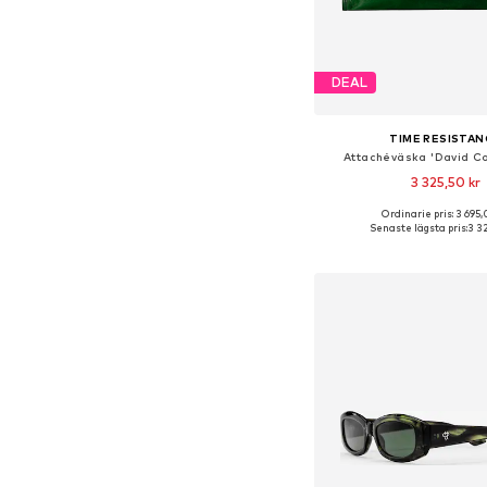
DEAL
TIME RESISTAN
Attachéväska 'David Co
3 325,50 kr
Ordinarie pris: 3 695,
Tillgängliga storlekar:
Senaste lägsta pris:
3 3
Lägg till i varu