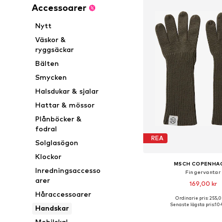
Accessoarer
Nytt
Väskor &
ryggsäckar
Bälten
Smycken
Halsdukar & sjalar
Hattar & mössor
Plånböcker &
fodral
REA
Solglasögon
Klockor
MSCH COPENHA
Inredningsaccesso
Fingervantar
arer
169,00 kr
Håraccessoarer
Ordinarie pris: 255,0
Tillgängliga storleka
Senaste lägsta pris:
104
Handskar
Lägg till i varu
Mobilskal