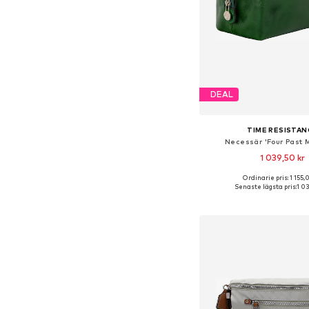
DEAL
TIME RESISTAN
Necessär 'Four Past M
1 039,50 kr
Ordinarie pris: 1 155,
Tillgängliga storlekar:
Senaste lägsta pris:
1 0
Lägg till i varu