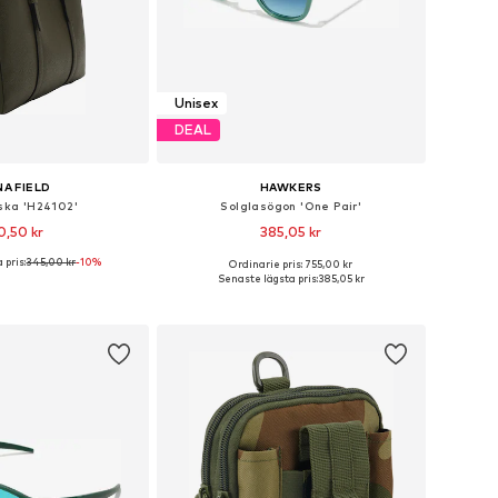
Unisex
DEAL
A FIELD
HAWKERS
ka 'H24102'
Solglasögon 'One Pair'
0,50 kr
385,05 kr
 pris:
345,00 kr
-10%
Ordinarie pris: 755,00 kr
storlekar: One Size
Tillgängliga storlekar: Onesize
Senaste lägsta pris:
385,05 kr
 i varukorgen
Lägg till i varukorgen