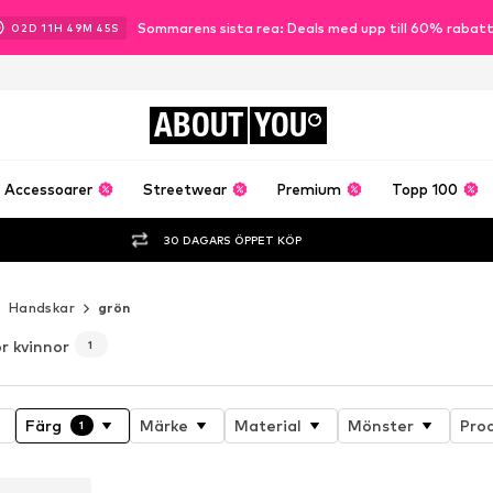
Sommarens sista rea: Deals med upp till 60% rabat
02
D
11
H
49
M
44
S
ABOUT
YOU
Accessoarer
Streetwear
Premium
Topp 100
30 DAGARS ÖPPET KÖP
Handskar
grön
ör kvinnor
1
Färg
Märke
Material
Mönster
Pro
1