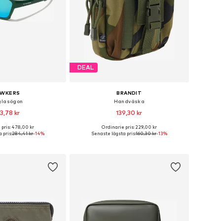
DEAL
AWKERS
BRANDIT
glasögon
Handväska
3,78 kr
139,30 kr
 pris: 478,00 kr
Ordinarie pris: 229,00 kr
storlekar: Onesize
Tillgängliga storlekar: One Size
 pris:
284,41 kr
-14%
Senaste lägsta pris:
160,30 kr
-13%
 i varukorgen
Lägg till i varukorgen