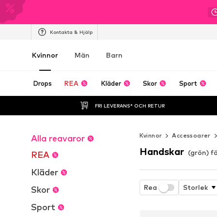
Kontakta & Hjälp
Kvinnor
Män
Barn
Drops
REA
Kläder
Skor
Sport
FRI LEVERANS* OCH RETUR
Kvinnor
Accessoarer
Alla reavaror
Handskar
(grön) f
REA
Kläder
Rea
Storlek
Skor
Sport