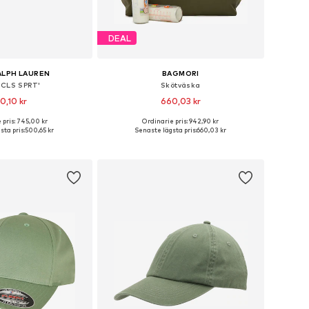
DEAL
ALPH LAUREN
BAGMORI
'CLS SPRT'
Skötväska
0,10 kr
660,03 kr
+
26
+
1
 pris: 745,00 kr
Ordinarie pris: 942,90 kr
 storlekar: 55-60
Tillgängliga storlekar: One Size
sta pris:
500,65 kr
Senaste lägsta pris:
660,03 kr
 i varukorgen
Lägg till i varukorgen