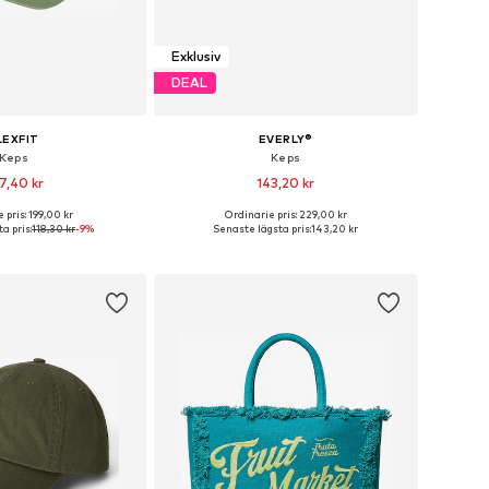
Exklusiv
DEAL
LEXFIT
EVERLY®
Keps
Keps
7,40 kr
143,20 kr
+
33
 pris: 199,00 kr
Ordinarie pris: 229,00 kr
ekar: 54-55, 56-57, 60-61
Tillgängliga storlekar: 55-60
a pris:
118,30 kr
-9%
Senaste lägsta pris:
143,20 kr
 i varukorgen
Lägg till i varukorgen