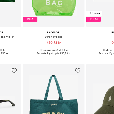
Unisex
DEAL
DEAL
CE
BAGMORI
F
pperfield'
Strandväska
450,73 kr
10
+
3
00 kr
Ordinarie pris: 643,90 kr
Ordinarie
 One Size
Tillgängliga storlekar: One Size
Tillgängliga storl
25,50 kr
Senaste lägsta pris:
450,73 kr
Senaste lägst
korgen
Lägg till i varukorgen
Lägg till