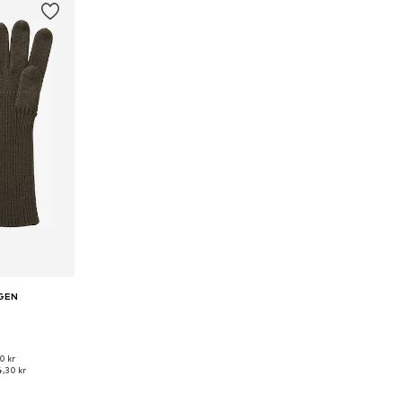
GEN
0 kr
r: XS-XL
,30 kr
korgen