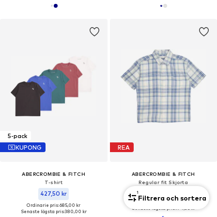
5-pack
KUPONG
REA
ABERCROMBIE & FITCH
ABERCROMBIE & FITCH
T-shirt
Regular fit Skjorta
269,00 kr
1
427,50 kr
Filtrera och sortera
Ordinarie pris: 455,00 kr
Ordinarie pris: 685,00 kr
Senaste lägsta pris:
174,85 kr
Senaste lägsta pris:
380,00 kr