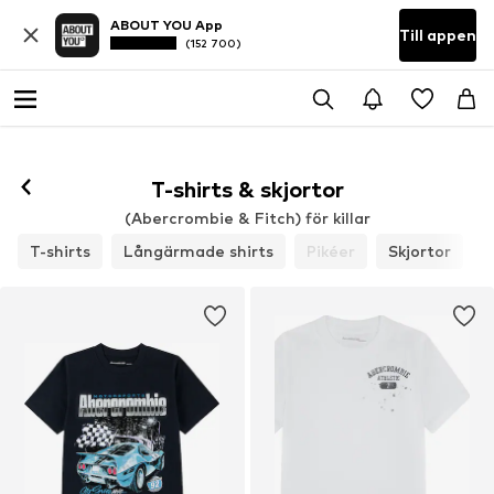
ABOUT YOU App
Till appen
(152 700)
T-shirts & skjortor
(Abercrombie & Fitch) för killar
T-shirts
Långärmade shirts
Pikéer
Skjortor