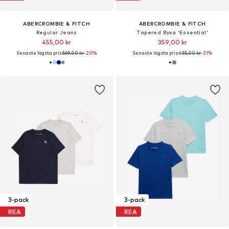
ABERCROMBIE & FITCH
ABERCROMBIE & FITCH
Regular Jeans
Tapered Byxa 'Essential'
455,00 kr
359,00 kr
Senaste lägsta pris:
569,00 kr
-20%
Senaste lägsta pris:
455,00 kr
-21%
3-pack
3-pack
REA
REA