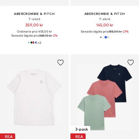
ABERCROMBIE & FITCH
ABERCROMBIE & FITCH
T-shirt
T-shirt
359,00 kr
145,00 kr
Ordinarie pris: 455,00 kr
Senaste lägsta pris:
185,00 kr
-21%
Senaste lägsta pris:
368,10 kr
-2%
+
2
3-pack
REA
REA