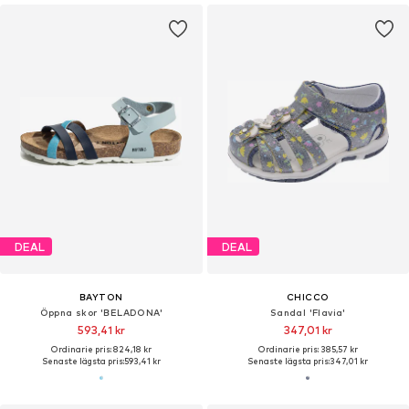
DEAL
DEAL
BAYTON
CHICCO
Öppna skor 'BELADONA'
Sandal 'Flavia'
593,41 kr
347,01 kr
Ordinarie pris: 824,18 kr
Ordinarie pris: 385,57 kr
Senaste lägsta pris:
593,41 kr
Senaste lägsta pris:
347,01 kr