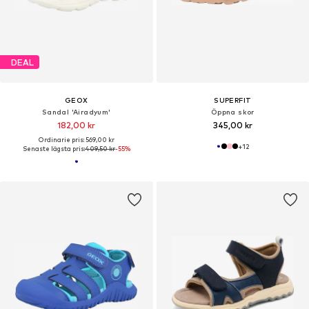
DEAL
GEOX
SUPERFIT
Sandal 'Airadyum'
Öppna skor
182,00 kr
345,00 kr
Ordinarie pris: 569,00 kr
+
12
Senaste lägsta pris:
409,50 kr
-55%