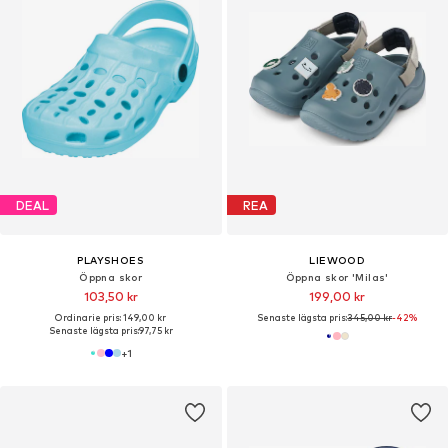
DEAL
REA
PLAYSHOES
LIEWOOD
Öppna skor
Öppna skor 'Milas'
103,50 kr
199,00 kr
Ordinarie pris: 149,00 kr
Senaste lägsta pris:
345,00 kr
-42%
Senaste lägsta pris:
97,75 kr
+
1