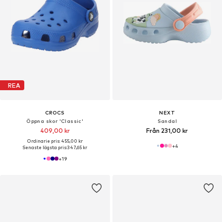
REA
CROCS
NEXT
Öppna skor 'Classic'
Sandal
409,00 kr
Från 231,00 kr
Ordinarie pris: 455,00 kr
+
4
Senaste lägsta pris:
347,65 kr
+
19