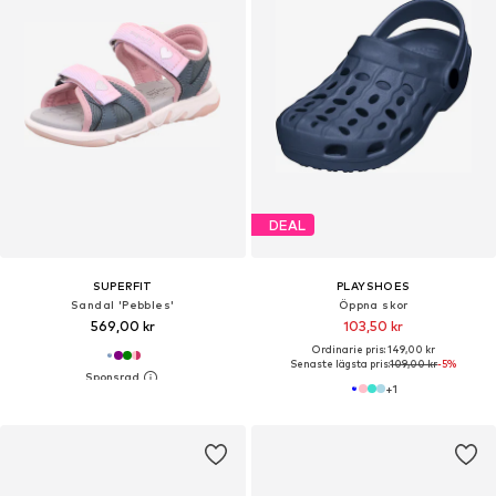
DEAL
SUPERFIT
PLAYSHOES
Sandal 'Pebbles'
Öppna skor
569,00 kr
103,50 kr
Ordinarie pris: 149,00 kr
Senaste lägsta pris:
109,00 kr
-5%
+
1