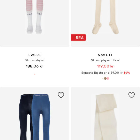
REA
EWERS
NAME IT
Strumpbyxa
Strumpbyxa 'Ilso'
188,06 kr
119,00 kr
Senaste lägsta pris:
139,00 kr
-14%