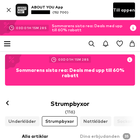
ABOUT YOU App
Till appen
(152 700)
Sommarens sista rea: Deals med upp
03
D
01
H
15
M
26
S
till 60% rabatt
03
D
01
H
15
M
26
S
Sommarens sista rea: Deals med upp till 60%
rabatt
Strumpbyxor
(116)
Underkläder
Strumpbyxor
Nattkläder
Sockor
Alla artiklar
Dina erbjudanden
35