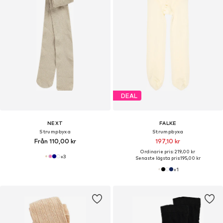
DEAL
NEXT
FALKE
Strumpbyxa
Strumpbyxa
Från 110,00 kr
197,10 kr
Ordinarie pris: 219,00 kr
+
3
Senaste lägsta pris:
195,00 kr
+
1