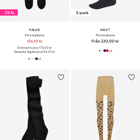
DEAL
3-pack
FALKE
NEXT
Strumpbyxa
Strumpbyxa
134,10 kr
Från 220,00 kr
Ordinarie pris: 175,00 kr
+
4
Senaste lägsta pris:
134,10 kr
+
1