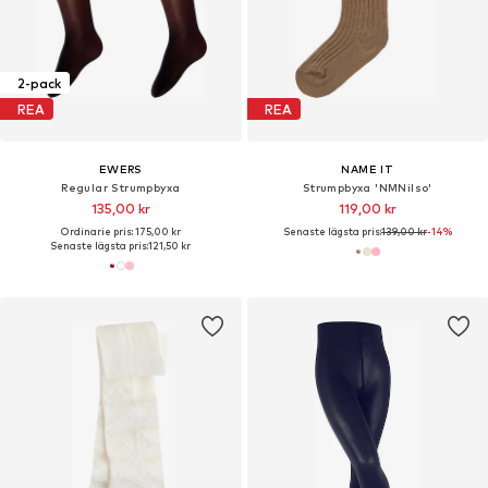
2-pack
REA
REA
EWERS
NAME IT
Regular Strumpbyxa
Strumpbyxa 'NMNilso'
135,00 kr
119,00 kr
Ordinarie pris: 175,00 kr
Senaste lägsta pris:
139,00 kr
-14%
Senaste lägsta pris:
121,50 kr