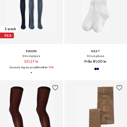
2-pack
REA
EWERS
NEXT
Strumpbyxa
Strumpbyxa
221,27 kr
Från 81,00 kr
Senaste lägsta pris:
254,48 kr
-13%