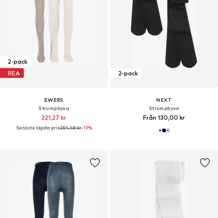
2-pack
REA
2-pack
EWERS
NEXT
Strumpbyxa
Strumpbyxa
221,27 kr
Från 130,00 kr
Senaste lägsta pris:
254,48 kr
-13%