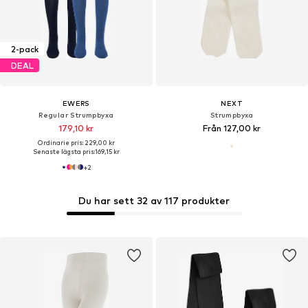
2-pack
DEAL
EWERS
NEXT
Regular Strumpbyxa
Strumpbyxa
179,10 kr
Från 127,00 kr
Ordinarie pris: 229,00 kr
Senaste lägsta pris:
169,15 kr
+
2
Du har sett 32 av 117 produkter