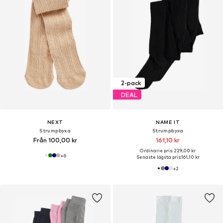
2-pack
DEAL
NEXT
NAME IT
Strumpbyxa
Strumpbyxa
Från 100,00 kr
161,10 kr
Ordinarie pris: 229,00 kr
+
6
Senaste lägsta pris:
161,10 kr
+
2