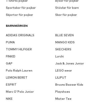
T-Shirts pojkar
Byxor för pojkar
Sportskor för pojkar
Stövlar för barn
Skjortor för pojkar
Skor för pojkar
BARNMÄRKEN
ADIDAS ORIGINALS
BLUE SEVEN
PUMA
MANGO KIDS
TOMMY HILFIGER
SKECHERS
FINKID
Lurchi
GAP
Jack & Jones Junior
Polo Ralph Lauren
LEGO wear
LEMON BERET
LILIPUT
ESPRIT
Bruuns Bazaar Kids
Marc O'Polo Junior
Playshoes
NIKE
Mister Tee