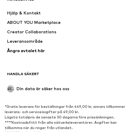
Nike Sportswear
NIKE
Hjälp & Kontakt
new balance
SKECHERS
ABOUT YOU Marketplace
Creator Collaborations
Leveransområde
Ångra avtalet här
HANDLA SÄKERT
Din data är säker hos oss
*Gratis leverans för beställningar från 449,00 kr, annars tillkommer
leverans- och serviceavgifter på 49,00 kr.
Lägsta totalpris de senaste 30 dagarna före prissänkningen.
****Kostnadsfritt från alla nätverksleverantörer. Avgifter kan
tillkomma när du ringer från utlandet.