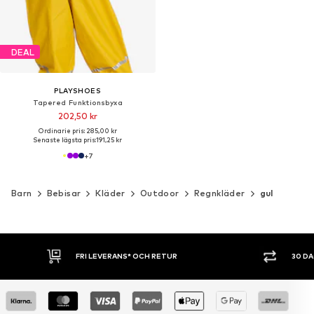
DEAL
PLAYSHOES
Tapered Funktionsbyxa
202,50 kr
Ordinarie pris: 285,00 kr
Senaste lägsta pris:
191,25 kr
+
7
Barn
Bebisar
Kläder
Outdoor
Regnkläder
gul
30 DAGARS ÖPPET KÖP
SHOPPA 