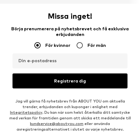
Missa inget!
Börja prenumerera på nyhetsbrevet och få exklusiva
erbjudanden
För kvinnor
För män
Din e-postadress
Registrera dig
Jag vill gärna få nyhetsbrev från ABOUT YOU om aktuella
trender, erbjudanden och kuponger i enlighet med
Integritetspolicy
. Du kan när som helst återkalla ditt samtycke
med verkan för framtiden genom att skicka ett meddelande till
kundservice@aboutyou.com
eller använda
avregistreringsalternativet i slutet av varje nyhetsbrev.