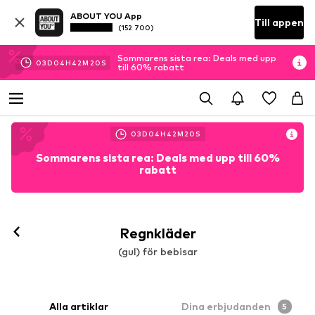
ABOUT YOU App
Till appen
(152 700)
Sommarens sista rea: Deals med upp
03
D
04
H
42
M
20
S
till 60% rabatt
03
D
04
H
42
M
20
S
Sommarens sista rea: Deals med upp till 60%
rabatt
Regnkläder
(gul) för bebisar
Alla artiklar
Dina erbjudanden
5